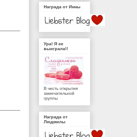
Награда от Инны
Ура! Я ее
выиграла!!
В честь открытия
замечательной
группы
Награда от
Людмилы