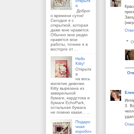
открытк
а
Крас
Доброг
прос
о времени суток!
Заход
Сегодня я с
(наг
открыткой, которая
даже мне нравится.
Отве
Обычно мне редко
нравятся мои
О
работы, точнее я в
восторге от ...
Hello
Kitty!
Открытк
Отв
а
на вось
милетие девочки.
Kitty вырезана из
Еле
акварельной
бумаги, кардстока и
Инте
бумаги EchoPark,
3. В
остальная бумага
челл
не помню какая... ...
удал
Подаро
Отве
чная
коробоч