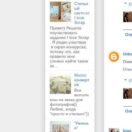
Стильн
О
ый
скетч от
I love
Scrap
Привет) Решила
поучаствовать
Отв
задании I love Scrap
. Я редко участвую
в скрап-конкурсах,
потому что, как
Unk
правило мне
сложно найти такое
Очен
за...
Отве
Много
конверт
О
ов
Все
выполн
ены на заказ для
фотографов))
Люблю, когда
Отв
"просто и стильно"))
"Нежна
я"
Inna