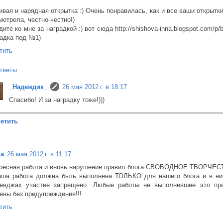
ивая и нарядная открытка :) Очень понравилась, как и все ваши открытки 
мотрела, честно-честно!)
ите ко мне за наградкой :) вот сюда http://shishova-inna.blogspot.com/p/b
радка под №1)
тить
тветы
_Надеждик_
26 мая 2012 г. в 18:17
Спасибо! И за наградку тоже!)))
етить
на
26 мая 2012 г. в 11:17
ресная работа и вновь нарушение правил блога СВОБОДНОЕ ТВОРЧЕС
аша работа должна быть выполнена ТОЛЬКО для нашего блога и в ни
енджах участие запрещено. Любые работы не выполнившее это пра
ены без предупреждения!!!
тить