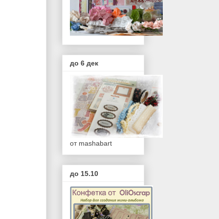
до 6 дек
от mashabart
до 15.10