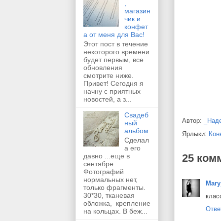
,
магазин
чик и
конфет
а от меня для Вас!
Этот пост в течение
некоторого времени
будет первым, все
обновления
смотрите ниже.
Привет! Сегодня я
начну с приятных
новостей, а з...
Свадеб
Автор:
_Над
ный
альбом
Ярлыки:
Кон
Сделал
а его
давно ...еще в
25 ком
сентябре.
Фотографий
нормальных нет,
Mary
только фрагменты.
30*30, тканевая
клас
обложка, крепление
Отве
на кольцах. В беж...