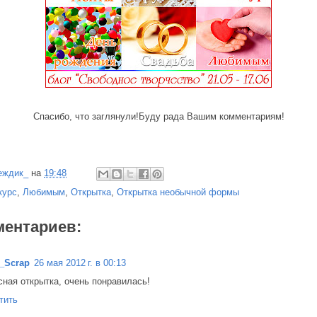
Спасибо, что заглянули!Буду рада Вашим комментариям!
еждик_
на
19:48
курс
,
Любимым
,
Открытка
,
Открытка необычной формы
ментариев:
_Scrap
26 мая 2012 г. в 00:13
сная открытка, очень понравилась!
тить