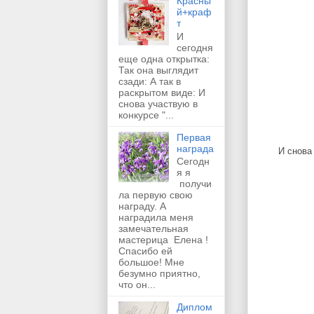
Красны
й+краф
т
И
сегодня
еще одна открытка:
Так она выглядит
сзади: А так в
раскрытом виде: И
снова участвую в
конкурсе "...
Первая
награда
И снова
Сегодн
я я
получи
ла первую свою
награду. А
наградила меня
замечательная
мастерица Елена !
Спасибо ей
большое! Мне
безумно приятно,
что он...
Диплом